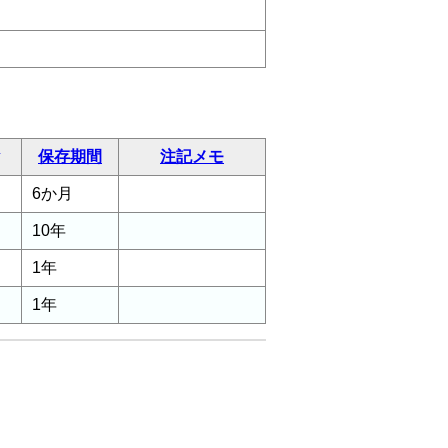
保存期間
注記メモ
6か月
10年
1年
1年