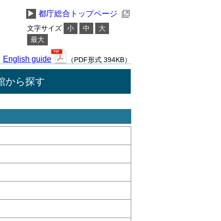
▶
都庁総合トップページ
文字サイズ
小
中
大
最大
English guide
（PDF形式 394KB）
館から探す