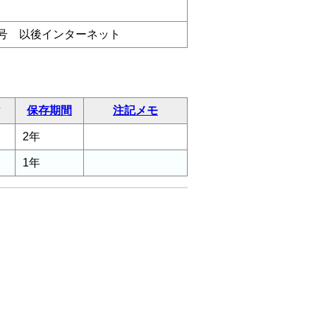
15日号 以後インターネット
保存期間
注記メモ
2年
1年