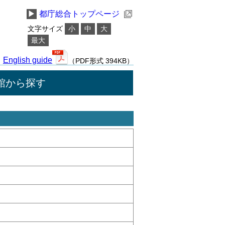
▶
都庁総合トップページ
文字サイズ
小
中
大
最大
English guide
（PDF形式 394KB）
館から探す