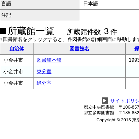
言語
日本語
注記
所蔵館一覧
3
所蔵館件数
件
※図書館名をクリックすると、各図書館の詳細画面に移動しま
自治体
図書館名
保
小金井市
図書館本館
19
小金井市
東分室
小金井市
緑分室
▶
サイトポリ
都立中央図書館 〒106-8575
都立多摩図書館 〒185-8520
Copyright © 2015 