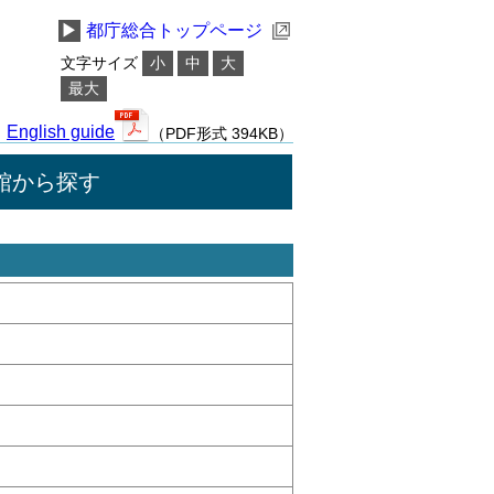
▶
都庁総合トップページ
文字サイズ
小
中
大
最大
English guide
（PDF形式 394KB）
館から探す