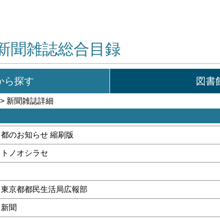
新聞雑誌総合目録
から探す
図書
> 新聞雑誌詳細
都のお知らせ 縮刷版
トノオシラセ
東京都都民生活局広報部
新聞