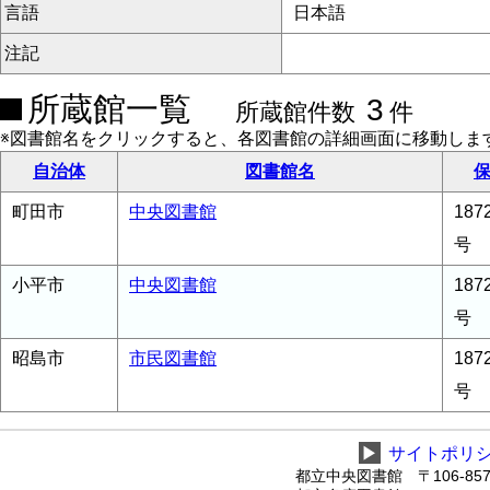
言語
日本語
注記
所蔵館一覧
3
所蔵館件数
件
※図書館名をクリックすると、各図書館の詳細画面に移動しま
自治体
図書館名
保
町田市
中央図書館
18
号
小平市
中央図書館
18
号
昭島市
市民図書館
18
号
▶
サイトポリ
都立中央図書館 〒106-8575