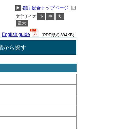
▶
都庁総合トップページ
文字サイズ
小
中
大
最大
English guide
（PDF形式 394KB）
館から探す