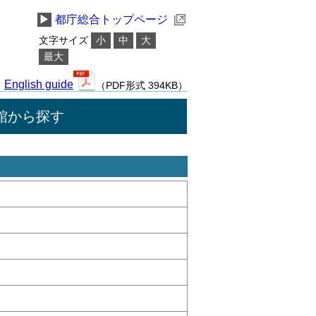
▶
都庁総合トップページ
文字サイズ
小
中
大
最大
English guide
（PDF形式 394KB）
館から探す