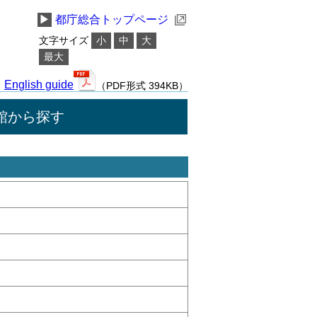
▶
都庁総合トップページ
文字サイズ
小
中
大
最大
English guide
（PDF形式 394KB）
館から探す