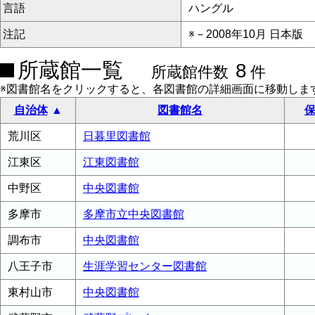
言語
ハングル
注記
※－2008年10月 日本版
所蔵館一覧
8
所蔵館件数
件
※図書館名をクリックすると、各図書館の詳細画面に移動しま
自治体
図書館名
保
荒川区
日暮里図書館
江東区
江東図書館
中野区
中央図書館
多摩市
多摩市立中央図書館
調布市
中央図書館
八王子市
生涯学習センター図書館
東村山市
中央図書館