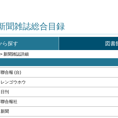
新聞雑誌総合目録
から探す
図書
> 新聞雑誌詳細
聯合報 (台)
レンゴウホウ
日刊
聯合報社
新聞