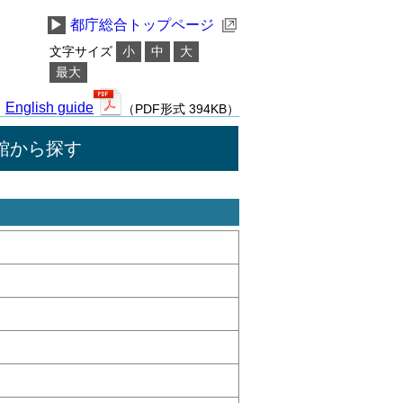
▶
都庁総合トップページ
文字サイズ
小
中
大
最大
English guide
（PDF形式 394KB）
館から探す