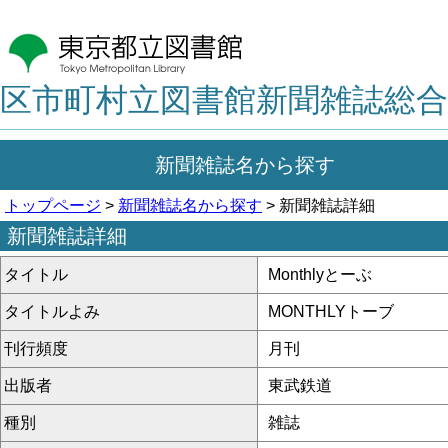
区市町村立図書館新聞雑誌総合
新聞雑誌名から探す
トップページ
>
新聞雑誌名から探す
> 新聞雑誌詳細
新聞雑誌詳細
タイトル
Monthlyとーぶ
タイトルよみ
MONTHLYトーブ
刊行頻度
月刊
出版者
東武鉄道
種別
雑誌