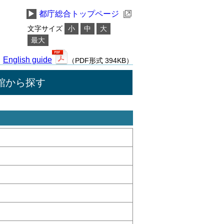
▶
都庁総合トップページ
文字サイズ
小
中
大
最大
English guide
（PDF形式 394KB）
館から探す