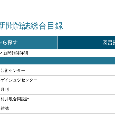
新聞雑誌総合目録
から探す
図書
> 新聞雑誌詳細
芸術センター
ゲイジュツセンター
月刊
村井敬合同設計
雑誌