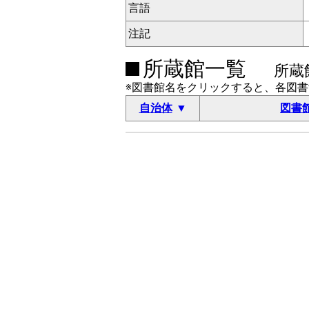
言語
注記
所蔵館一覧
所蔵
※図書館名をクリックすると、各図
自治体
図書