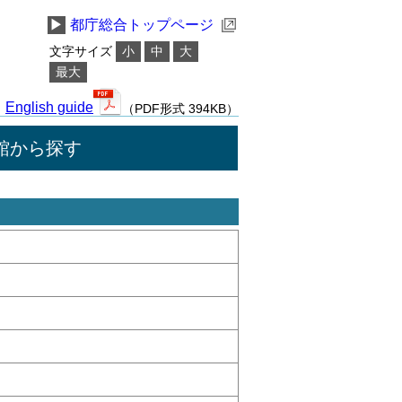
▶
都庁総合トップページ
文字サイズ
小
中
大
最大
English guide
（PDF形式 394KB）
館から探す