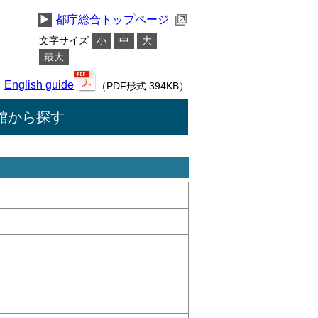
▶
都庁総合トップページ
文字サイズ
小
中
大
最大
English guide
（PDF形式 394KB）
館から探す