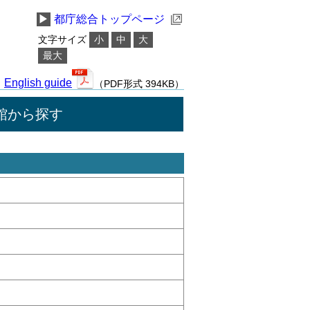
▶
都庁総合トップページ
文字サイズ
小
中
大
最大
English guide
（PDF形式 394KB）
館から探す