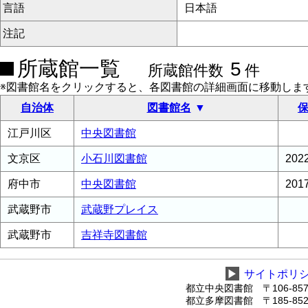
言語
日本語
注記
所蔵館一覧
5
所蔵館件数
件
※図書館名をクリックすると、各図書館の詳細画面に移動しま
自治体
図書館名
保
江戸川区
中央図書館
文京区
小石川図書館
20
府中市
中央図書館
20
武蔵野市
武蔵野プレイス
武蔵野市
吉祥寺図書館
▶
サイトポリ
都立中央図書館 〒106-8575
都立多摩図書館 〒185-8520