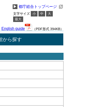
▶
都庁総合トップページ
文字サイズ
小
中
大
最大
English guide
（PDF形式 394KB）
館から探す