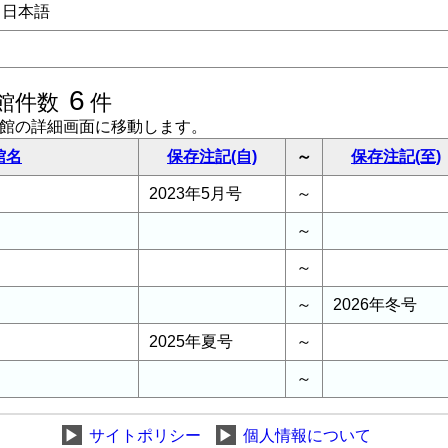
日本語
6
館件数
件
書館の詳細画面に移動します。
館名
保存注記(自)
～
保存注記(至)
2023年5月号
～
～
～
～
2026年冬号
2025年夏号
～
～
▶
サイトポリシー
▶
個人情報について