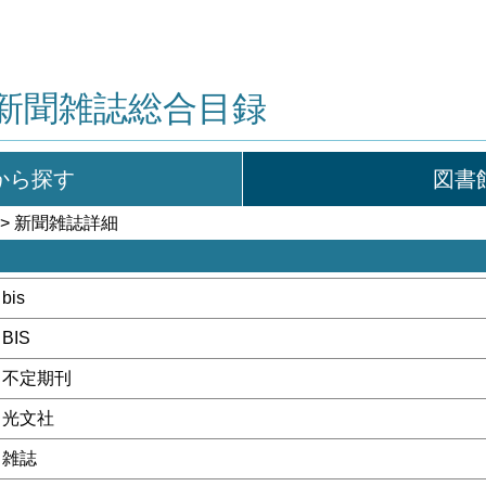
新聞雑誌総合目録
から探す
図書
> 新聞雑誌詳細
bis
BIS
不定期刊
光文社
雑誌