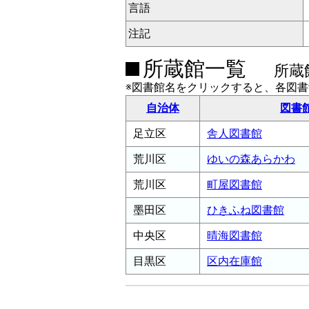
言語
注記
所蔵館一覧
所蔵
※図書館名をクリックすると、各図
自治体
図書
足立区
舎人図書館
荒川区
ゆいの森あらかわ
荒川区
町屋図書館
墨田区
ひきふね図書館
中央区
晴海図書館
目黒区
区内在庫館