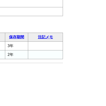
保存期間
注記メモ
3年
2年