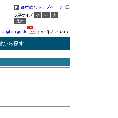
▶
都庁総合トップページ
文字サイズ
小
中
大
最大
English guide
（PDF形式 394KB）
館から探す