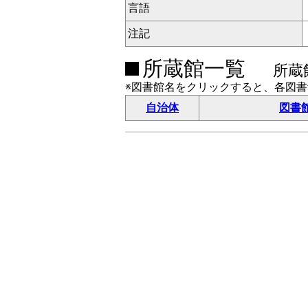
言語
注記
所蔵館一覧
所蔵
※図書館名をクリックすると、各図
自治体
図書