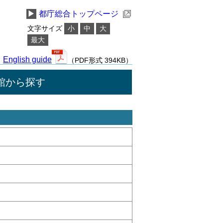
▶
都庁総合トップページ
文字サイズ
小
中
大
最大
English guide
（PDF形式 394KB）
館から探す