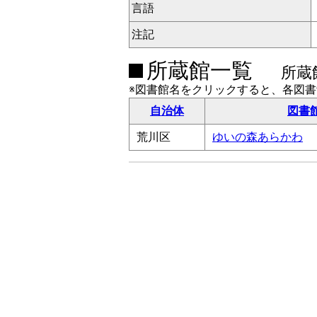
言語
注記
所蔵館一覧
所蔵
※図書館名をクリックすると、各図
自治体
図書
荒川区
ゆいの森あらかわ