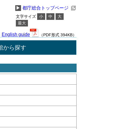
▶
都庁総合トップページ
文字サイズ
小
中
大
最大
English guide
（PDF形式 394KB）
館から探す