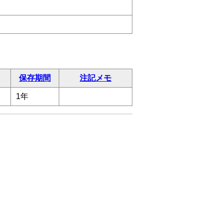
保存期間
注記メモ
1年