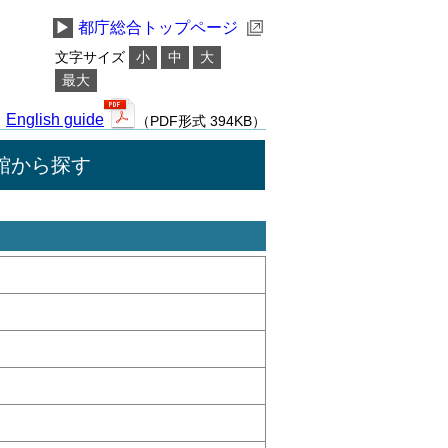
▶
都庁総合トップページ
文字サイズ
小
中
大
最大
English guide
（PDF形式 394KB）
館から探す