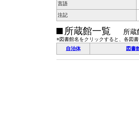
言語
注記
所蔵館一覧
所蔵
※図書館名をクリックすると、各図
自治体
図書