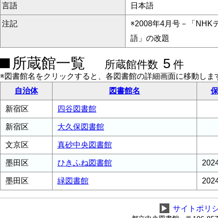
言語
日本語
注記
※2008年4月号－「NH
語」の改題
所蔵館一覧
5
所蔵館件数
件
※図書館名をクリックすると、各図書館の詳細画面に移動しま
自治体
図書館名
保
新宿区
四谷図書館
新宿区
大久保図書館
文京区
真砂中央図書館
墨田区
ひきふね図書館
20
墨田区
緑図書館
20
▶
サイトポリ