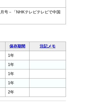
年4月号－「NHKテレビテレビで中国
保存期間
注記メモ
1年
1年
1年
1年
2年