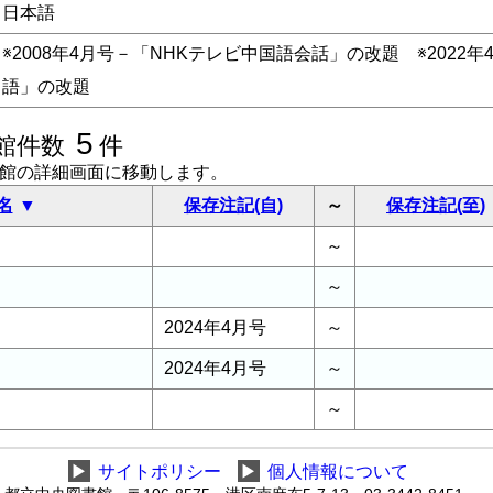
日本語
※2008年4月号－「NHKテレビ中国語会話」の改題 ※2022
語」の改題
5
館件数
件
書館の詳細画面に移動します。
名
保存注記(自)
～
保存注記(至)
～
～
2024年4月号
～
2024年4月号
～
～
▶
サイトポリシー
▶
個人情報について