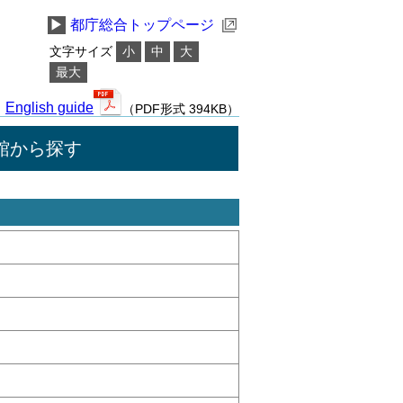
▶
都庁総合トップページ
文字サイズ
小
中
大
最大
English guide
（PDF形式 394KB）
館から探す