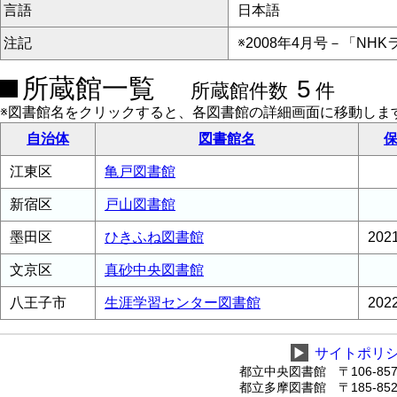
言語
日本語
注記
※2008年4月号－「N
所蔵館一覧
5
所蔵館件数
件
※図書館名をクリックすると、各図書館の詳細画面に移動しま
自治体
図書館名
保
江東区
亀戸図書館
新宿区
戸山図書館
墨田区
ひきふね図書館
20
文京区
真砂中央図書館
八王子市
生涯学習センター図書館
20
▶
サイトポリ
都立中央図書館 〒106-8575
都立多摩図書館 〒185-8520