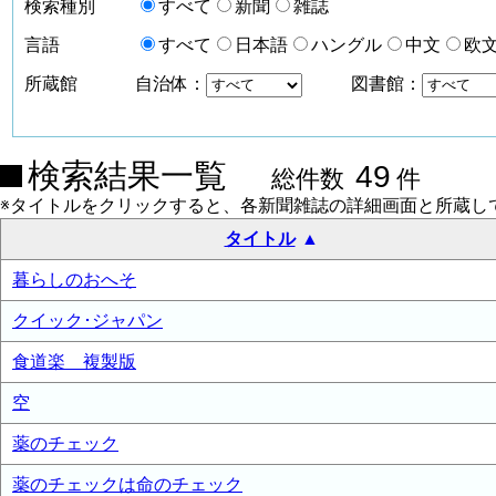
検索種別
すべて
新聞
雑誌
言語
すべて
日本語
ハングル
中文
欧
所蔵館
自治体：
図書館：
検索結果一覧
49
総件数
件
※タイトルをクリックすると、各新聞雑誌の詳細画面と所蔵し
タイトル
暮らしのおへそ
クイック･ジャパン
食道楽 複製版
空
薬のチェック
薬のチェックは命のチェック