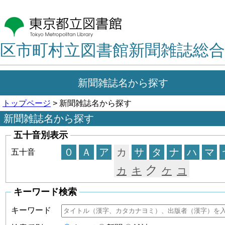
区市町村立図書館新聞雑誌総合
新聞雑誌名から探す
トップページ
> 新聞雑誌名から探す
新聞雑誌名から探す
五十音別表示
０
Ａ
ア
カ
サ
タ
ナ
ハ
マ
五十音
ク
カ
キ
ケ
コ
キーワード検索
キーワード