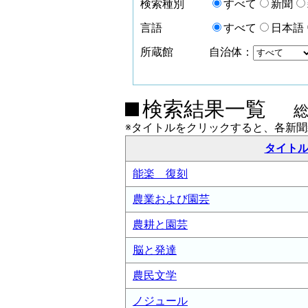
検索種別
すべて
新聞
言語
すべて
日本語
所蔵館
自治体：
検索結果一覧
※タイトルをクリックすると、各新
タイト
能楽 復刻
農業および園芸
農耕と園芸
脳と発達
農民文学
ノジュール