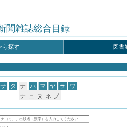
新聞雑誌総合目録
から探す
図書
サ
タ
ナ
ハ
マ
ヤ
ラ
ワ
ノ
ナ
ニ
ヌ
ネ