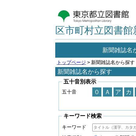
区市町村立図書館
新聞雑誌名
トップページ
> 新聞雑誌名から探す
新聞雑誌名から探す
五十音別表示
０
Ａ
ア
カ
五十音
キーワード検索
キーワード