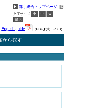
▶
都庁総合トップページ
文字サイズ
小
中
大
最大
English guide
（PDF形式 394KB）
館から探す