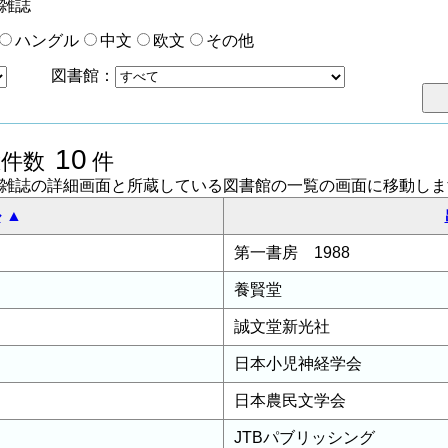
雑誌
ハングル
中文
欧文
その他
図書館：
10
総件数
件
聞雑誌の詳細画面と所蔵している図書館の一覧の画面に移動しま
ル
第一書房 1988
養賢堂
誠文堂新光社
日本小児神経学会
日本農民文学会
JTBパブリッシング