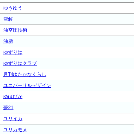
ゆうゆう
雪解
油空圧技術
油脂
ゆずりは
ゆずりはクラブ
月刊ゆたかなくらし
ユニバーサルデザイン
ゆほびか
夢21
ユリイカ
ユリカモメ