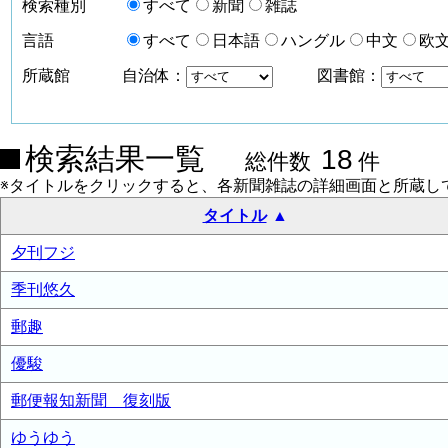
検索種別
すべて
新聞
雑誌
言語
すべて
日本語
ハングル
中文
欧
所蔵館
自治体：
図書館：
検索結果一覧
18
総件数
件
※タイトルをクリックすると、各新聞雑誌の詳細画面と所蔵し
タイトル
夕刊フジ
季刊悠久
郵趣
優駿
郵便報知新聞 復刻版
ゆうゆう