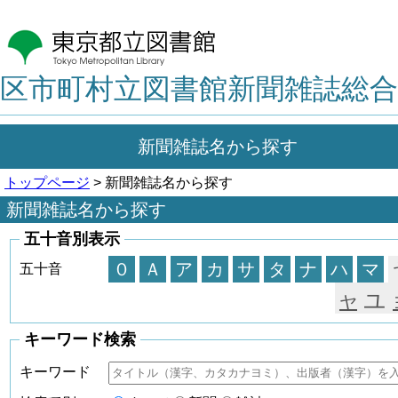
区市町村立図書館新聞雑誌総合
新聞雑誌名から探す
トップページ
> 新聞雑誌名から探す
新聞雑誌名から探す
五十音別表示
０
Ａ
ア
カ
サ
タ
ナ
ハ
マ
五十音
ユ
ヤ
キーワード検索
キーワード