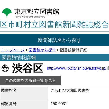
区市町村立図書館新聞雑誌総合
新聞雑誌名から探す
トップページ
>
図書館から探す
> 図書館情報詳細
図書館情報詳細
渋谷区
http://www.lib.city.shibuya.tokyo.jp/
この図書館の所蔵一覧を見る
図書館名
こもれび大和田図書館
郵便番号
150-0031