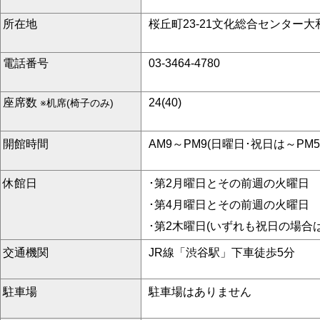
所在地
桜丘町23-21文化総合センター大
電話番号
03-3464-4780
座席数
24(40)
※机席(椅子のみ)
開館時間
AM9～PM9(日曜日･祝日は～PM5
休館日
･第2月曜日とその前週の火曜日
･第4月曜日とその前週の火曜日
･第2木曜日(いずれも祝日の場合
交通機関
JR線「渋谷駅」下車徒歩5分
駐車場
駐車場はありません