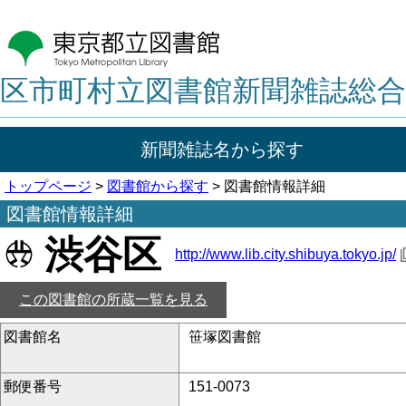
区市町村立図書館新聞雑誌総合
新聞雑誌名から探す
トップページ
>
図書館から探す
> 図書館情報詳細
図書館情報詳細
渋谷区
http://www.lib.city.shibuya.tokyo.jp/
この図書館の所蔵一覧を見る
図書館名
笹塚図書館
郵便番号
151-0073