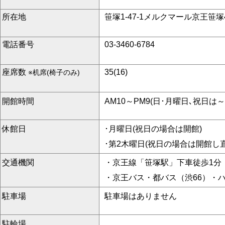
所在地
笹塚1-47-1メルクマール京王笹塚
電話番号
03-3460-6784
座席数
35(16)
※机席(椅子のみ)
開館時間
AM10～PM9(日･月曜日､祝日は～
休館日
･月曜日(祝日の場合は開館)
･第2木曜日(祝日の場合は開館し
交通機関
・京王線「笹塚駅」下車徒歩1分
・京王バス・都バス（渋66）・
駐車場
駐車場はありません
駐輪場