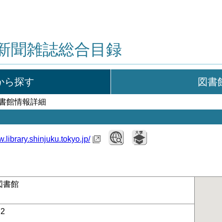
新聞雑誌総合目録
から探す
図書
図書館情報詳細
w.library.shinjuku.tokyo.jp/
図書館
72