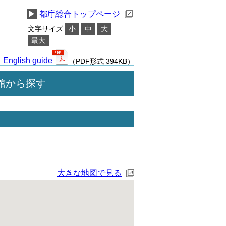
▶
都庁総合トップページ
文字サイズ
小
中
大
最大
English guide
（PDF形式 394KB）
館から探す
大きな地図で見る