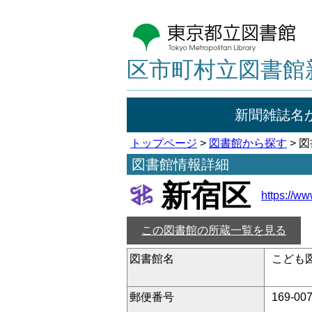
区市町村立図書館
新聞雑誌名
トップページ
>
図書館から探す
> 
図書館情報詳細
新宿区
https://ww
この図書館の所蔵一覧を見る
図書館名
こども
郵便番号
169-00