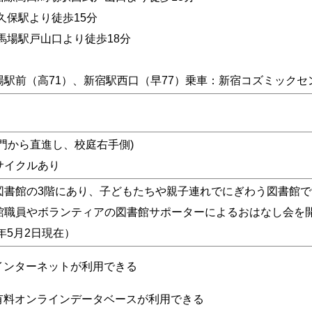
久保駅より徒歩15分
馬場駅戸山口より徒歩18分
】
場駅前（高71）、新宿駅西口（早77）乗車：新宿コズミックセ
正門から直進し、校庭右手側)
サイクルあり
図書館の3階にあり、子どもたちや親子連れでにぎわう図書館で
館職員やボランティアの図書館サポーターによるおはなし会を
6年5月2日現在）
インターネットが利用できる
有料オンラインデータベースが利用できる