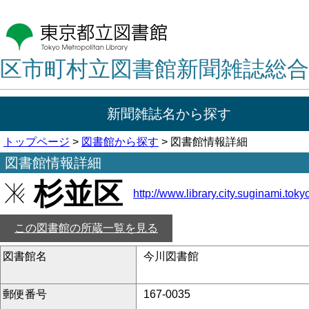
区市町村立図書館新聞雑誌総合
新聞雑誌名から探す
トップページ
>
図書館から探す
> 図書館情報詳細
図書館情報詳細
杉並区
http://www.library.city.suginami.tokyo
この図書館の所蔵一覧を見る
図書館名
今川図書館
郵便番号
167-0035