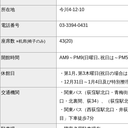
所在地
今川4-12-10
電話番号
03-3394-0431
座席数
43(20)
※机席(椅子のみ)
開館時間
AM9～PM9(日曜日､祝日は～PM5
休館日
・第1月､第3木曜日(祝日の場合
・12月31日～1月4日及び特別整
交通機関
・関東バス（荻窪駅北口・青梅街道
口・北裏間、荻34）、（荻窪駅
・関東バス（西荻窪駅北口・井荻
目」下車徒歩7分