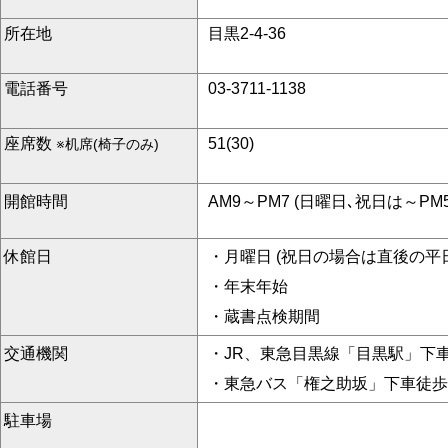
所在地
目黒2-4-36
電話番号
03-3711-1138
座席数
51(30)
※机席(椅子のみ)
開館時間
AM9～PM7 (日曜日､祝日は～PM5
休館日
・月曜日 (祝日の場合は直後の平日
・年末年始
・蔵書点検期間
交通機関
・JR、東急目黒線「目黒駅」下車
・東急バス「権之助坂」下車徒歩
駐車場