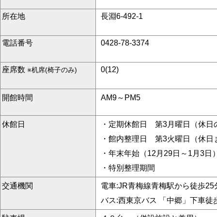
所在地
長淵6-492-1
電話番号
0428-78-3374
座席数
0(12)
※机席(椅子のみ)
開館時間
AM9～PM5
休館日
・定期休館日 第3月曜日（休日
・館内整理日 第3火曜日（休日
・年末年始（12月29日～1月3日
・特別整理期間
交通機関
電車:JR青梅線青梅駅から徒歩25
バス:西東京バス 「中郷」下車徒