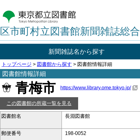
区市町村立図書館新聞雑誌総合
新聞雑誌名から探す
トップページ
>
図書館から探す
> 図書館情報詳細
図書館情報詳細
青梅市
https://www.library.ome.tokyo.jp/
この図書館の所蔵一覧を見る
図書館名
長淵図書館
郵便番号
198-0052