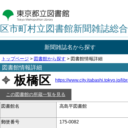
区市町村立図書館新聞雑誌総合
新聞雑誌名から探す
トップページ
>
図書館から探す
> 図書館情報詳細
図書館情報詳細
板橋区
https://www.city.itabashi.tokyo.jp/libr
この図書館の所蔵一覧を見る
図書館名
高島平図書館
郵便番号
175-0082