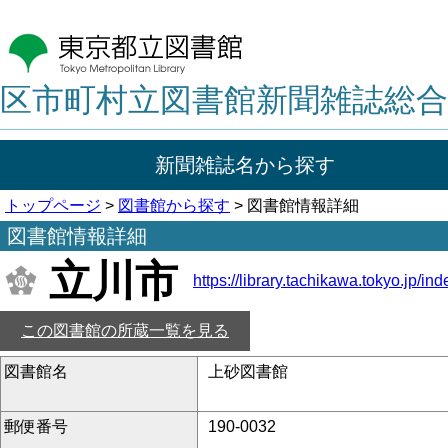
区市町村立図書館新聞雑誌総合
新聞雑誌名から探す
トップページ
>
図書館から探す
> 図書館情報詳細
図書館情報詳細
立川市
https://library.tachikawa.tokyo.jp/in
この図書館の所蔵一覧を見る
図書館名
上砂図書館
郵便番号
190-0032