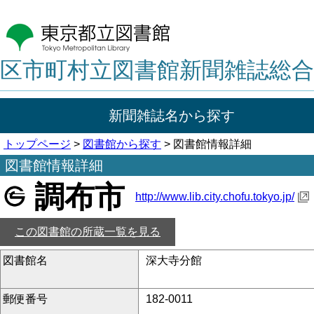
区市町村立図書館新聞雑誌総合
新聞雑誌名から探す
トップページ
>
図書館から探す
> 図書館情報詳細
図書館情報詳細
調布市
http://www.lib.city.chofu.tokyo.jp/
この図書館の所蔵一覧を見る
図書館名
深大寺分館
郵便番号
182-0011