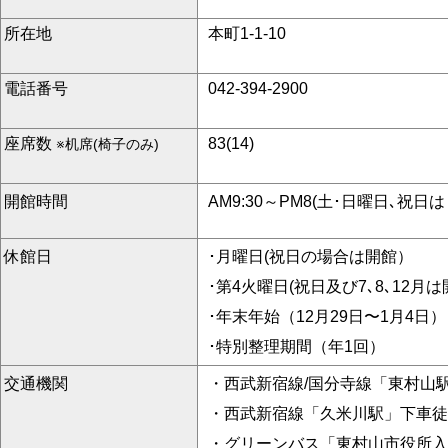
所在地
本町1-1-10
電話番号
042-394-2900
座席数
83(14)
※机席(椅子のみ)
開館時間
AM9:30～PM8(土･日曜日､祝日は
休館日
･月曜日(祝日の場合は開館）
･第4火曜日(祝日及び7､8､12月は
･年末年始（12月29日〜1月4日）
･特別整理期間（年1回）
交通機関
・西武新宿線/国分寺線「東村山駅
・西武新宿線「久米川駅」下車徒
・グリーンバス「東村山市役所入