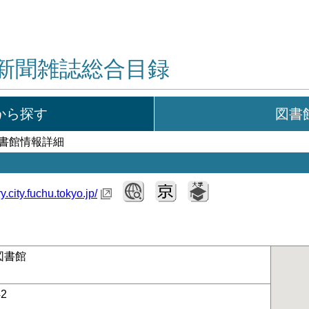
新聞雑誌総合目録
から探す
図書
図書館情報詳細
ary.city.fuchu.tokyo.jp/
図書館
42