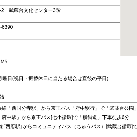
-2 武蔵台文化センター3階
6-6390
PM5
3月曜日(祝日・振替休日に当たる場合は直後の平日)
始
央線「西国分寺駅」から京王バス「府中駅行」で「武蔵台公園
「府中駅」から京王バス[七小循環]で「横街道」下車徒歩6分
武線｢西府駅｣からコミュニティバス（ちゅうバス）[武蔵台循環]