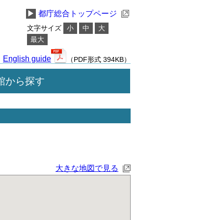
▶
都庁総合トップページ
文字サイズ
小
中
大
最大
English guide
（PDF形式 394KB）
館から探す
大きな地図で見る