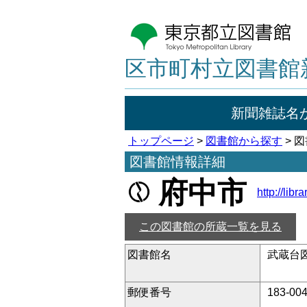
区市町村立図書館
新聞雑誌名
トップページ
>
図書館から探す
> 
図書館情報詳細
府中市
http://libr
この図書館の所蔵一覧を見る
図書館名
武蔵台
郵便番号
183-00