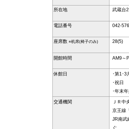
所在地
武蔵台2
電話番号
042-57
座席数
28(5)
※机席(椅子のみ)
開館時間
AM9～
休館日
･第1･
･祝日
･年末年
交通機関
ＪＲ中
京王線
JR南
ぐ