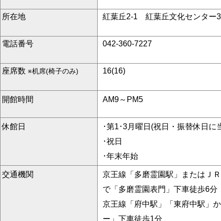
所在地
紅葉丘2-1 紅葉丘文化センター
電話番号
042-360-7227
座席数
16(16)
※机席(椅子のみ)
開館時間
AM9～PM5
休館日
･第1･3月曜日(祝日・振替休日
･祝日
･年末年始
交通機関
京王線「多磨霊園駅」またはＪＲ
で「多磨霊園表門」下車徒歩6分
京王線「府中駅」「東府中駅」か
ー」下車徒歩1分