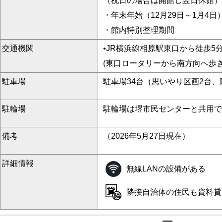
（祝日の場合は開館し翌日休館）
・年末年始（12月29日～1月4日
・館内特別整理期間
交通機関
•JR横浜線相原駅東口から徒歩5
(東口ロータリーから南方向へ歩き
駐車場
駐車場34台（思いやり区画2台
駐輪場
駐輪場は堺市民センターと共用で
備考
（2026年5月27日現在）
詳細情報
無線LANの設備がある
隣接自治体の住民も資料貸