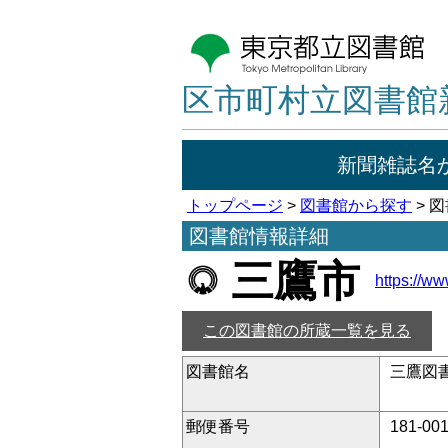
区市町村立図書館
新聞雑誌名
トップページ
>
図書館から探す
> 
図書館情報詳細
三鷹市
https://ww
この図書館の所蔵一覧を見る
図書館名
三鷹図書
郵便番号
181-00