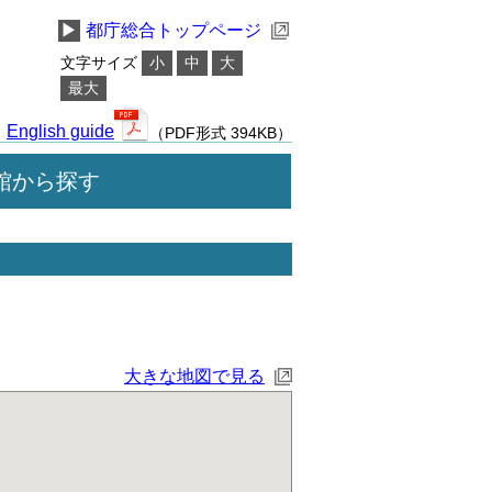
▶
都庁総合トップページ
文字サイズ
小
中
大
最大
English guide
（PDF形式 394KB）
館から探す
大きな地図で見る