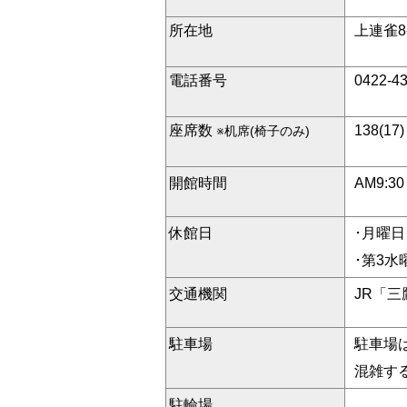
所在地
上連雀8-
電話番号
0422-4
座席数
138(17)
※机席(椅子のみ)
開館時間
AM9:
休館日
･月曜
･第3
交通機関
JR「
駐車場
駐車場
混雑す
駐輪場