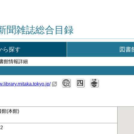
新聞雑誌総合目録
から探す
図書
図書館情報詳細
w.library.mitaka.tokyo.jp/
館(本館)
12