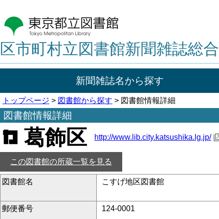
区市町村立図書館新聞雑誌総合
新聞雑誌名から探す
トップページ
>
図書館から探す
> 図書館情報詳細
図書館情報詳細
葛飾区
http://www.lib.city.katsushika.lg.jp/
この図書館の所蔵一覧を見る
図書館名
こすげ地区図書館
郵便番号
124-0001