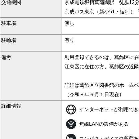
交通機関
京成電鉄堀切菖蒲園駅 徒歩12
京成バス東京（新小51・綾01
駐車場
無し
駐輪場
有り
備考
利用登録できるのは、葛飾区に在
江東区に在住の方、葛飾区の近隣
詳細は葛飾区立図書館のホームペ
（令和８年６月１日現在）
詳細情報
インターネットが利用でき
無線LANの設備がある
コンパクトディスク所蔵あ