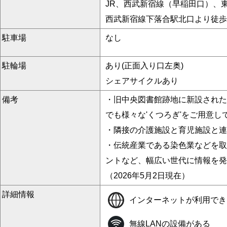
JR、西武新宿線（早稲田口）、
西武新宿線下落合駅北口より徒歩
駐車場
なし
駐輪場
あり(正面入り口左奥)
シェアサイクルあり
備考
・旧中央図書館跡地に新設された
でも様々な'くつろぎ'をご用意し
・隣接の介護施設と育児施設と連
・伝統産業である染色業などを取
ントなど、幅広い世代に情報を発
（2026年5月2日現在）
詳細情報
インターネットが利用でき
無線LANの設備がある