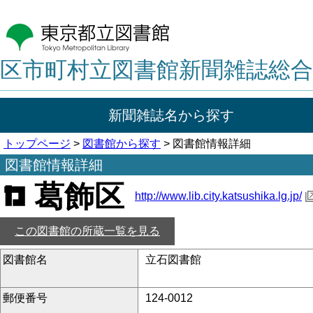
区市町村立図書館新聞雑誌総合
新聞雑誌名から探す
トップページ
>
図書館から探す
> 図書館情報詳細
図書館情報詳細
葛飾区
http://www.lib.city.katsushika.lg.jp/
この図書館の所蔵一覧を見る
図書館名
立石図書館
郵便番号
124-0012