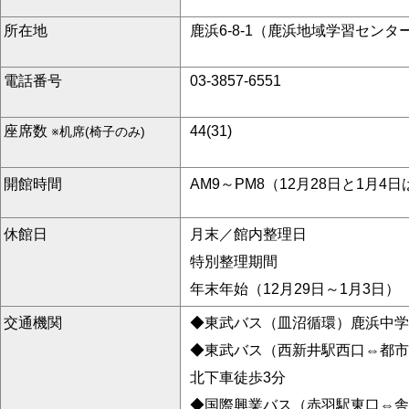
所在地
鹿浜6-8-1（鹿浜地域学習センタ
電話番号
03-3857-6551
座席数
44(31)
※机席(椅子のみ)
開館時間
AM9～PM8（12月28日と1月4日
休館日
月末／館内整理日
特別整理期間
年末年始（12月29日～1月3日）
交通機関
◆東武バス（皿沼循環）鹿浜中学
◆東武バス（西新井駅西口⇔都市
北下車徒歩3分
◆国際興業バス（赤羽駅東口⇔舎