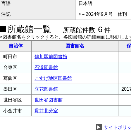
言語
日本語
注記
※－2024年9月号 休刊
所蔵館一覧
6
所蔵館件数
件
※図書館名をクリックすると、各図書館の詳細画面に移動しま
自治体
図書館名
保
町田市
鶴川駅前図書館
台東区
石浜図書館
葛飾区
こすげ地区図書館
墨田区
立花図書館
20
世田谷区
世田谷図書館
小金井市
貫井北分室
▶
サイトポリ