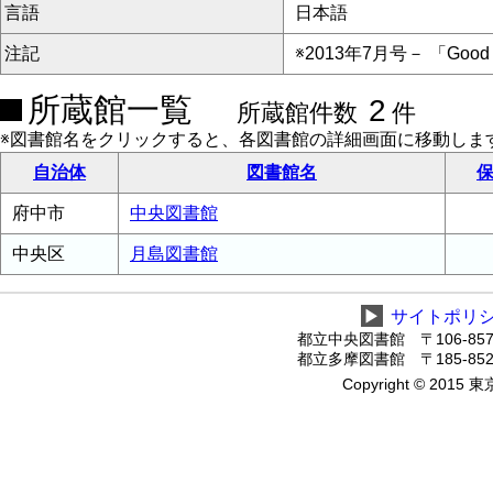
言語
日本語
注記
※2013年7月号－ 「G
所蔵館一覧
2
所蔵館件数
件
※図書館名をクリックすると、各図書館の詳細画面に移動しま
自治体
図書館名
保
府中市
中央図書館
中央区
月島図書館
▶
サイトポリ
都立中央図書館 〒106-8575
都立多摩図書館 〒185-8520
Copyright © 2015 