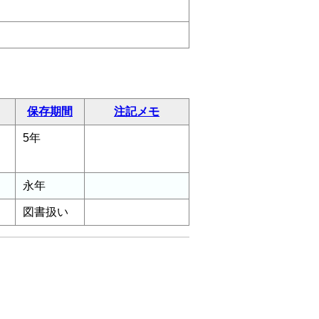
保存期間
注記メモ
5年
永年
図書扱い