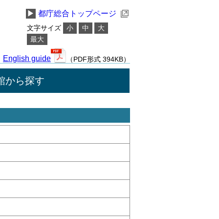
▶
都庁総合トップページ
文字サイズ
小
中
大
最大
English guide
（PDF形式 394KB）
館から探す