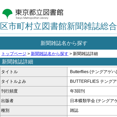
区市町村立図書館新聞雑誌総合
新聞雑誌名から探す
トップページ
>
新聞雑誌名から探す
> 新聞雑誌詳細
新聞雑誌詳細
タイトル
Butterflies (テングアゲハ
タイトルよみ
BUTTERFLIES テング
刊行頻度
年3回刊
出版者
日本蝶類学会 (テングアゲ
種別
雑誌