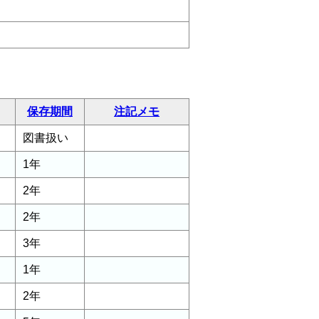
保存期間
注記メモ
図書扱い
1年
2年
2年
3年
1年
2年