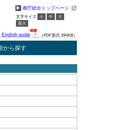
▶
都庁総合トップページ
文字サイズ
小
中
大
最大
English guide
（PDF形式 394KB）
館から探す