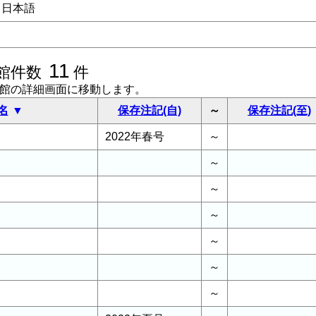
日本語
11
館件数
件
書館の詳細画面に移動します。
名
保存注記(自)
～
保存注記(至)
2022年春号
～
～
～
～
～
～
～